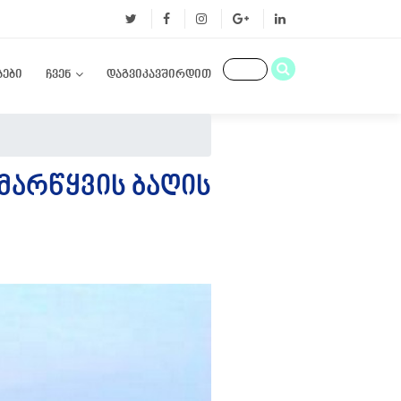
ბები
ჩვენ
დაგვიკავშირდით
ᲛᲐᲠᲬᲧᲕᲘᲡ ᲑᲐᲦᲘᲡ