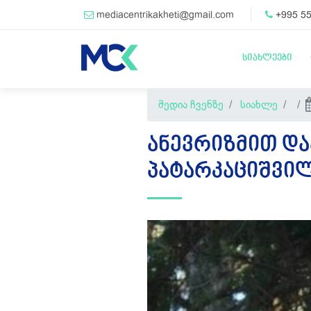
mediacentrikakheti@gmail.com
+995 55
სიახლეები
მედია ჩვენზე
სიახლე
ᲐᲜᲔᲕᲠᲘᲖᲛᲘᲗ ᲓᲐ
ᲞᲐᲢᲐᲠᲙᲐᲪᲘᲨᲕᲘᲚ