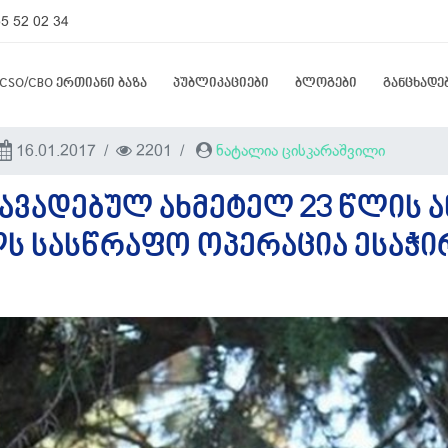
5 52 02 34
CSO/CBO ერთიანი ბაზა
პუბლიკაციები
ბლოგები
განცხადე
16.01.2017
2201
ნატალია ცისკარაშვილი
ᲐᲕᲐᲓᲔᲑᲣᲚ ᲐᲮᲛᲔᲢᲔᲚ 23 ᲬᲚᲘᲡ Ა
Ს ᲡᲐᲡᲬᲠᲐᲤᲝ ᲝᲞᲔᲠᲐᲪᲘᲐ ᲔᲡᲐᲭᲘ