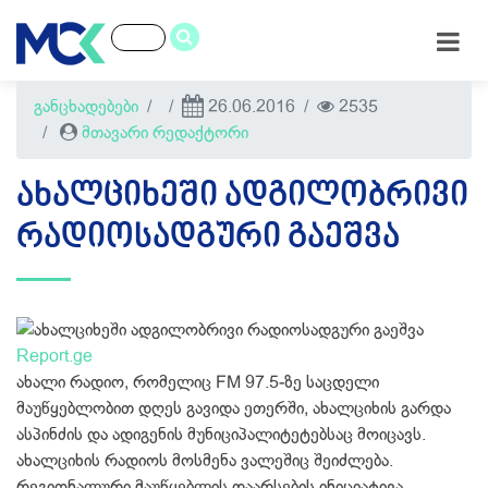
განცხადებები
26.06.2016
2535
მთავარი რედაქტორი
ᲐᲮᲐᲚᲪᲘᲮᲔᲨᲘ ᲐᲓᲒᲘᲚᲝᲑᲠᲘᲕᲘ
ᲠᲐᲓᲘᲝᲡᲐᲓᲒᲣᲠᲘ ᲒᲐᲔᲨᲕᲐ
Report.ge
ახალი რადიო, რომელიც FM 97.5‐ზე საცდელი
მაუწყებლობით დღეს გავიდა ეთერში, ახალციხის გარდა
ასპინძის და ადიგენის მუნიციპალიტეტებსაც მოიცავს.
ახალციხის რადიოს მოსმენა ვალეშიც შეიძლება.
რეგიონალური მაუწყებლის დაარსების ინიციატივა