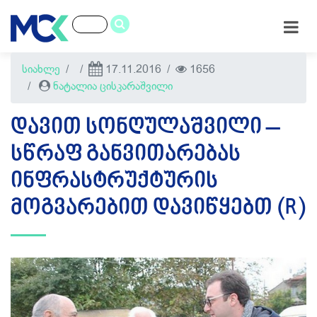
სიახლე
17.11.2016
1656
ნატალია ცისკარაშვილი
ᲓᲐᲕᲘᲗ ᲡᲝᲜᲦᲣᲚᲐᲨᲕᲘᲚᲘ –
ᲡᲬᲠᲐᲤ ᲒᲐᲜᲕᲘᲗᲐᲠᲔᲑᲐᲡ
ᲘᲜᲤᲠᲐᲡᲢᲠᲣᲥᲢᲣᲠᲘᲡ
ᲛᲝᲒᲕᲐᲠᲔᲑᲘᲗ ᲓᲐᲕᲘᲬᲧᲔᲑᲗ (R)