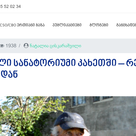
5 52 02 34
CSO/CBO ერთიანი ბაზა
პუბლიკაციები
ბლოგები
განცხადე
1938
ნატალია ცისკარაშვილი
Ი ᲡᲐᲜᲐᲢᲝᲠᲘᲣᲛᲘ ᲙᲐᲮᲔᲗᲨᲘ – 
ᲓᲐᲜ