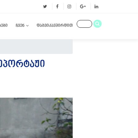
ბები
ჩვენ
დაგვიკავშირდით
ᲠᲔᲞᲝᲠᲢᲐᲟᲘ