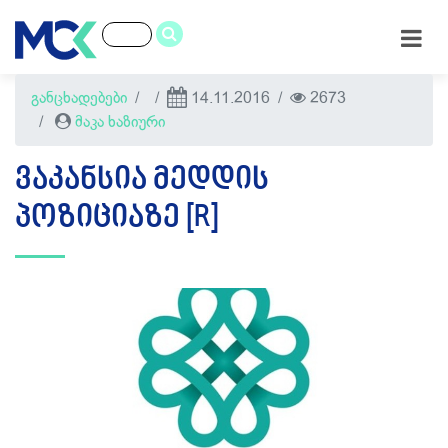
განცხადებები
14.11.2016
2673
მაკა ხაზიური
ᲕᲐᲙᲐᲜᲡᲘᲐ ᲛᲔᲓᲓᲘᲡ
ᲞᲝᲖᲘᲪᲘᲐᲖᲔ [R]