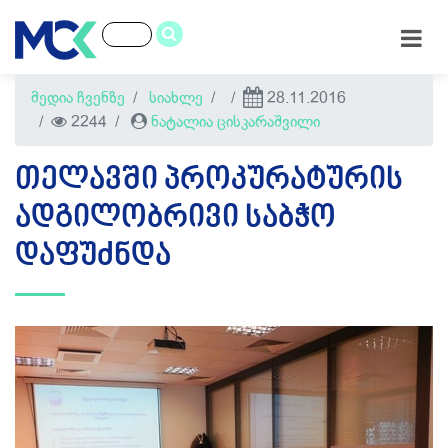
მედია ჩვენზე
სიახლე
28.11.2016
2244
ნატალია ცისკარაშვილი
ᲗᲔᲚᲐᲕᲨᲘ ᲞᲠᲝᲙᲣᲠᲐᲢᲣᲠᲘᲡ
ᲐᲓᲒᲘᲚᲝᲑᲠᲘᲕᲘ ᲡᲐᲑᲭᲝ
ᲓᲐᲤᲣᲫᲜᲓᲐ