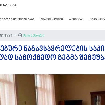
5 52 02 34
CSO/CBO ერთიანი ბაზა
პუბლიკაციები
ბლოგები
განცხადე
1991
მაკა ხაზიური
ᲔᲑᲣᲠᲘ ᲜᲐᲒᲐᲕᲡᲐᲧᲠᲔᲚᲔᲑᲘᲡ ᲡᲐᲙ
ᲐᲓ ᲡᲐᲛᲝᲥᲛᲔᲓᲝ ᲒᲔᲒᲛᲐ ᲨᲔᲛᲣᲨᲐ