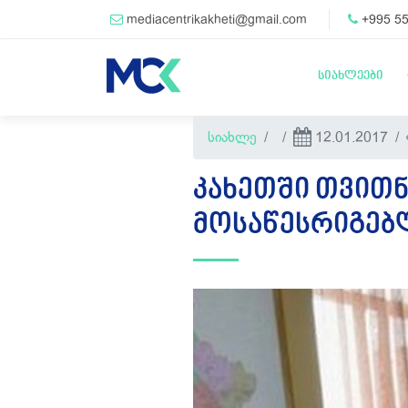
mediacentrikakheti@gmail.com
+995 55
სიახლეები
სიახლე
12.01.2017
ᲙᲐᲮᲔᲗᲨᲘ ᲗᲕᲘᲗᲜ
ᲛᲝᲡᲐᲬᲔᲡᲠᲘᲒᲔᲑᲚ