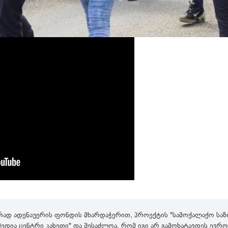
რად ადენაუერის ფონდის მხარდაჭერით, პროექტის "სამოქალაქო საზო
,მედია ცენტრი კახეთი" და შესაძლოა, რომ იგი არ გამოხატავდეს ევ