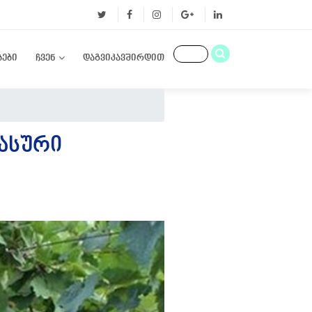
ბები
ჩვენ
დაგვიკავშირდით
ᲤᲐᲡᲣᲠᲘ