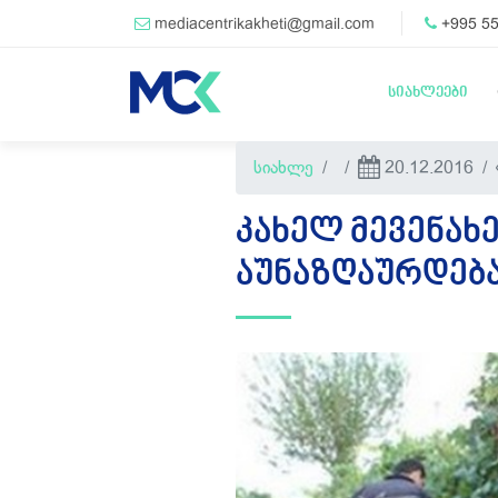
mediacentrikakheti@gmail.com
+995 55
სიახლეები
სიახლე
20.12.2016
ᲙᲐᲮᲔᲚ ᲛᲔᲕᲔᲜᲐᲮ
ᲐᲣᲜᲐᲖᲦᲐᲣᲠᲓᲔᲑ