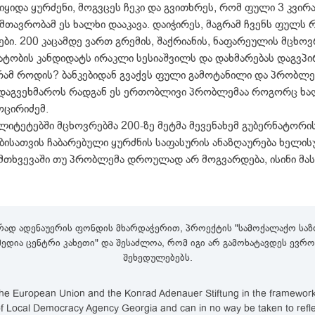
ც იყიდა ყურძენი, მოგვცეს ჩეკი და გვითხრეს, რომ ფული 3 კვი
 მთავრობამ ეს ხალხი დააკავა. დაიჭირეს, მაგრამ ჩვენს ფულს 
ღები. 200 კაცამდე ვართ გრემის, შაქრიანის, ნაფარეულის მცხოვ
ატობის კანდიდატს ირაკლი სესიაშვილს და დახმარებას დაგვპი
ამ როდის? ბანკებიდან გვაქვს ფული გამოტანილი და პრობლემ
დაგვეხმაროს რადგან ეს ერთობლივი პრობლემაა როგორც ხალხი
ოცირიძემ.
იტეტებში მცხოვრებმა 200-ზე მეტმა მევენახემ გუბერნატორის
ებისათვის ჩაბარებული ყურძნის საფასურის ანაზღაურება ხელი
შემთხვევაში თუ პრობლემა დროულად არ მოგვარდება, ისინი მა
რად ადენაუერის ფონდის მხარდაჭერით, პროექტის "სამოქალაქო საზო
,მედია ცენტრი კახეთი" და შესაძლოა, რომ იგი არ გამოხატავდეს ევ
შეხედულებებს.
e European Union and the Konrad Adenauer Stiftung in the framework of
lity of Local Democracy Agency Georgia and can in no way be taken to ref