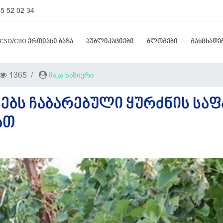
5 52 02 34
CSO/CBO ერთიანი ბაზა
პუბლიკაციები
ბლოგები
განცხადე
1365
მაკა ხაზიური
ᲔᲔᲑᲡ ᲩᲐᲑᲐᲠᲔᲑᲣᲚᲘ ᲧᲣᲠᲫᲜᲘᲡ ᲡᲐ
ᲐᲗ