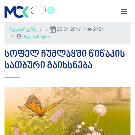
მედია ჩვენზე
20.01.2017
2721
მაკა ხაზიური
ᲡᲝᲤᲔᲚ ᲩᲣᲛᲚᲐᲧᲨᲘ ᲬᲘᲬᲐᲙᲘᲡ
ᲡᲐᲗᲑᲣᲠᲘ ᲒᲐᲘᲮᲡᲜᲔᲑᲐ