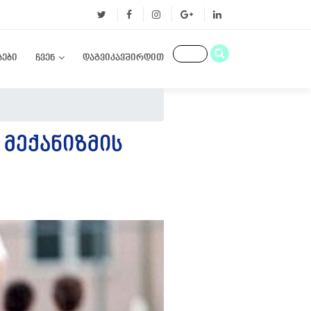
ბები
ჩვენ
დაგვიკავშირდით
 ᲛᲔᲥᲐᲜᲘᲖᲛᲘᲡ