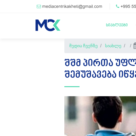
mediacentrikakheti@gmail.com
+995 55
სიახლეები
მედია ჩვენზე
სიახლე
ᲨᲨᲛ ᲞᲘᲠᲗᲐ ᲣᲤᲚ
ᲨᲔᲛᲣᲨᲐᲕᲔᲑᲐ ᲘᲬᲧ